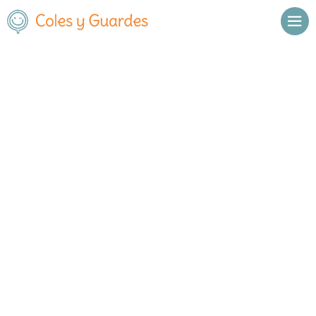
Inicio
Blog
Ocio
Publicado el
22 diciembre 2025
Cabalgatas Reyes distritos de
Madrid 2026