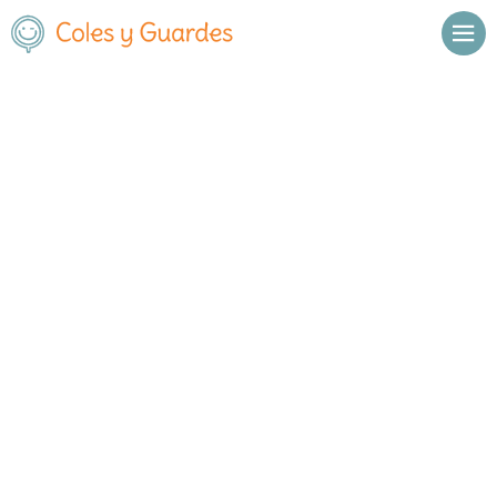
Inicio
Blog
Educación
Publicado el
24 enero 2025
Puertas Abiertas colegios del
distrito de San Blas
En esta entrada publicaremos todas las puertas abiertas de los
colegios del distrito de San Blas que nos vayan llegando.
AMOR DE DIOS
21 de febrero a las 15:30h y puertas siempre
abiertas con cita previa.