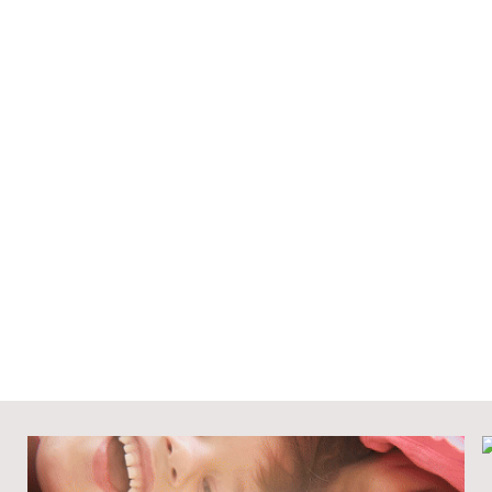
nics), una sesión semanal
abrada