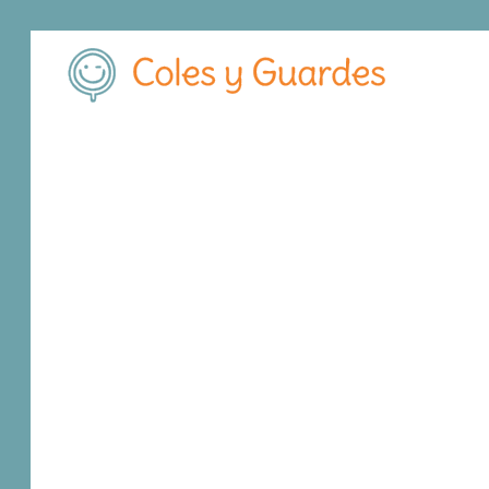
Inicio
Madrid
Fuenlabrada
Colegio Alhucema
Colegio Alhucem
Concertado
Avenida de las Provincias 51
, C.P.
28941
,
F