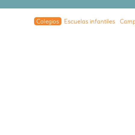
Colegios
Escuelas infantiles
Camp
a
uenlabrada
,
Madrid