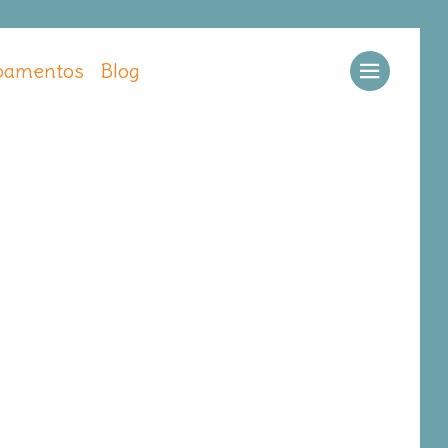
amentos
Blog
Llamar
Ver web
Enviar email