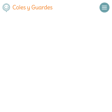
Inicio
Madrid
Alcalá de Henares
Ana Pellegrini
Ana Pellegrini
Concertado
Calle Santander 1
, C.P.
28804
,
Alcalá de Henares
,
Madrid
Llamar
Ver web
Enviar email
Horario
De octubre a