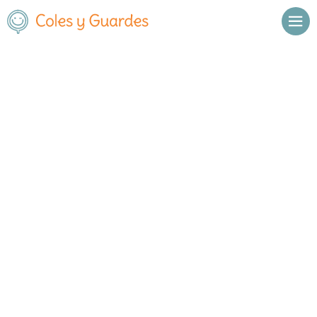
Inicio
Madrid
Alcobendas
Brains International School
Brains International School
Privado
Calle Salvia 48
, C.P.
28109
,
Alcobendas
,
Madrid
Llamar
Ver web