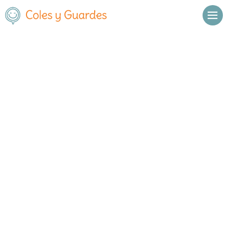
Inicio
Salamanca
Salamanca Capital
CALASANZ
CALASANZ
Concertado
Paseo Canalejas 139
, C.P.
37001
,
Salamanca Capital
,
Salamanca
Llamar
Ver web
Enviar email
Horario
De octubre a mayo