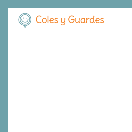
Inicio
Madrid
Alcalá de Henares
Calasanz
Calasanz
Concertado
Calle Santiago 29
, C.P.
28801
,
Alcalá de He