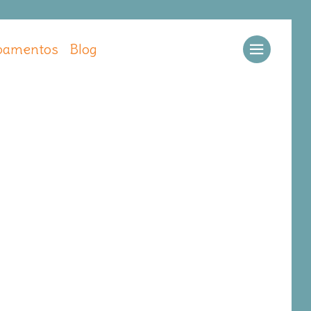
amentos
Blog
Llamar
Ver web
Enviar email