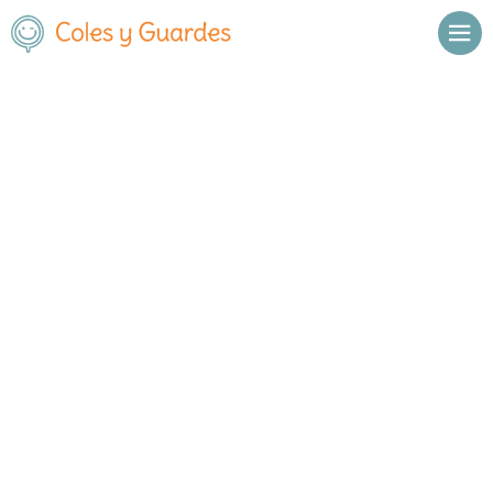
Inicio
Madrid
Collado Villalba
C.E.I.P. Antonio Machado
C.E.I.P. Antonio Machado
Público
Calle Ignacio González Serrano
, C.P.
,
Collado Villalba
,
15
28400
Madrid
Llamar
Ver web
Enviar email
Horario
De octubre a
Septiembre y