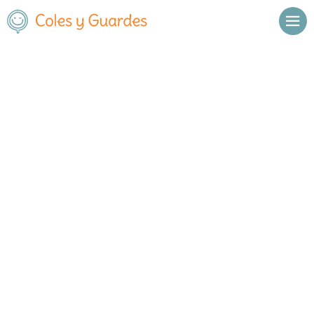
Inicio
A Coruña
Santiago de Compostela
C.E.I.P. Apostolo Santiago
C.E.I.P. Apostolo Santiago
Público
Rúa Proxecto Vagalume
, C.P.
,
Santiago de Compostela
,
A
2
15704
Coruña
Llamar
Ver web
Enviar email
Horario
Horario general del centro: