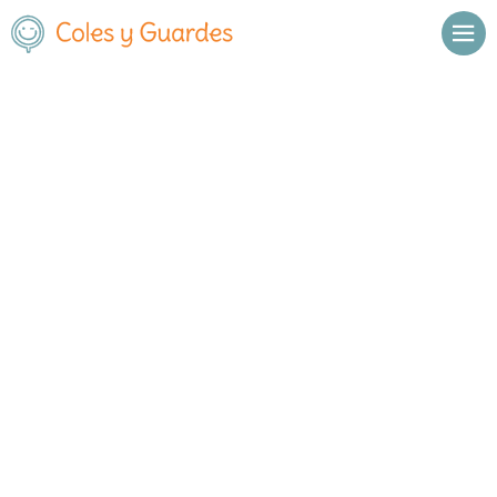
Inicio
Madrid
Arroyomolinos
C.E.I.P. Averroes
C.E.I.P. Averroes
Público
Avda. de Francia s/n
, C.P.
28939
,
Arroyomolinos
,
Madrid
Llamar
Ver web
Enviar email
Horario
De octubre a
Septiembre y