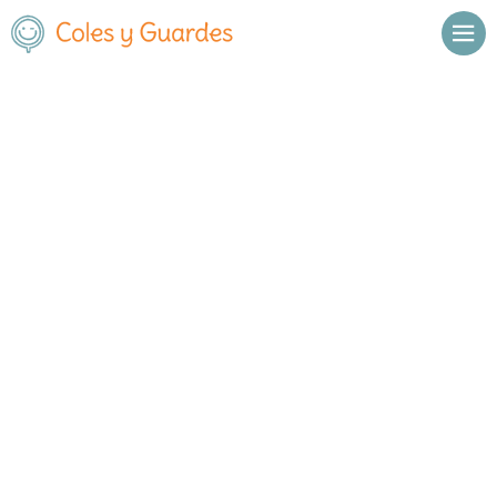
Inicio
Madrid
Torrejón de Ardoz
C.E.I.P. Beethoven
C.E.I.P. Beethoven
Público
C/Montserrat Roig, nº 8 Soto del
, C.P.
,
Torrejón de Ardoz
,
Henares
28850
Madrid
Llamar
Ver web
Enviar email
Horario
De octubre a
Septiembre y