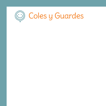
Inicio
Madrid
Argarda del Rey
Arganda del Rey
C.E.I.P. Ca
C.E.I.P. Carretas
Público
Grupo escolar 1
, C.P.
28500
,
Argarda del Re