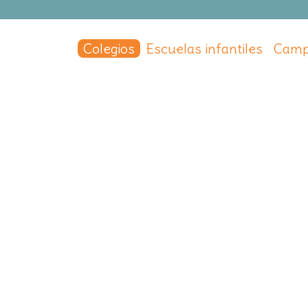
Colegios
Escuelas infantiles
Camp
rretas
y
,
Madrid