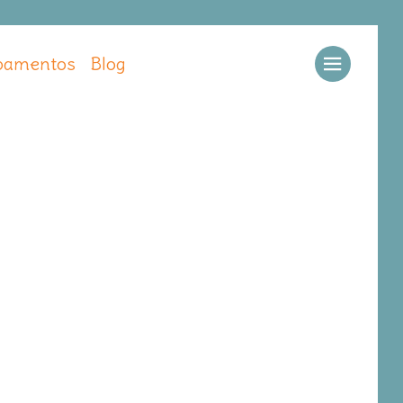
amentos
Blog
Llamar
Ver web
Enviar email