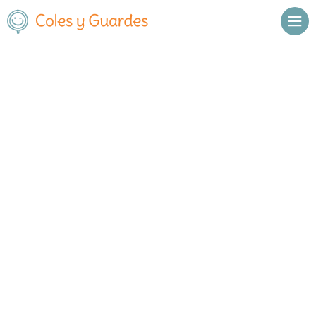
Inicio
Madrid
Móstoles
C.E.I.P. Celso Emilio Ferreiro
C.E.I.P. Celso Emilio Ferreiro
Público
Avda de los Sauces 53
, C.P.
28935
,
Móstoles
,
Madrid
Llamar
Ver web
Enviar email
Horario
De octubre a
Septiembre y