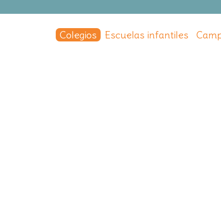
Colegios
Escuelas infantiles
Camp
 los Ángeles
 los Ángeles
,
Madrid Capital
,
Madrid