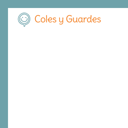
Inicio
Madrid
Madrid Capital
Villaverde
C.E.I.P. Ciudad de
C.E.I.P. Ciudad de
Público
Calle La Alegría de la Huerta, 6
, C.P.
28041