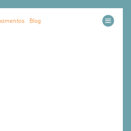
amentos
Blog
Llamar
Ver web
Enviar email