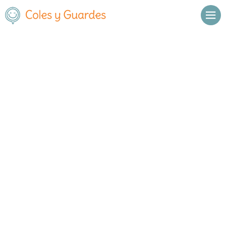
Inicio
Madrid
Collado Villalba
C.E.I.P. El Enebral
C.E.I.P. El Enebral
Público
Calle del Doctor José María
, C.P.
,
Collado Villalba
,
Poveda, 6
28400
Madrid
Llamar
Ver web
Enviar email
Horario
De octubre a
Septiembre y