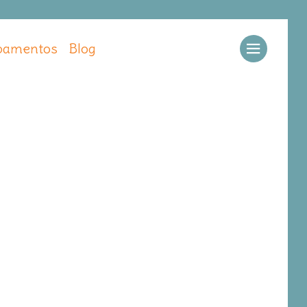
amentos
Blog
Llamar
Ver web
Enviar email