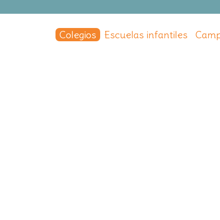
Colegios
Escuelas infantiles
Camp
 Tierno Galván
ierno Galván
ián de los Reyes
,
Madrid