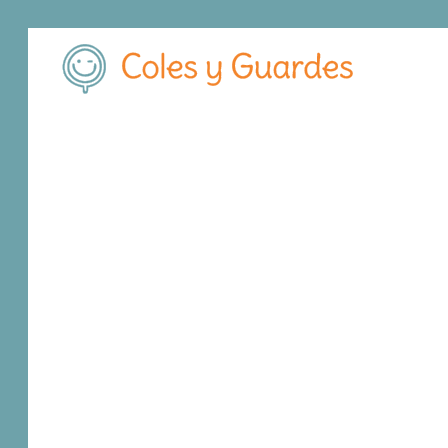
Inicio
Madrid
San Sebastián de los Reyes
C.E.I.P. Enrique
C.E.I.P. Enrique T
Público
Avda. de Valencia 1
, C.P.
28702
,
San Sebast