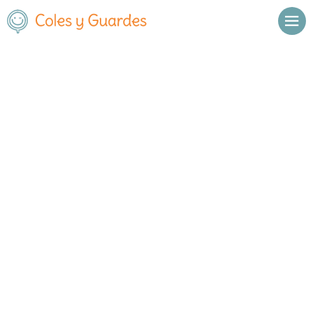
Inicio
Madrid
Madrid Capital
Retiro
C.E.I.P. Escuelas Aguirre
C.E.I.P. Escuelas Aguirre
Público
Calle Pío Baroja, 4
, C.P.
28009
,
Madrid Capital
,
Madrid
Llamar
Ver web
Enviar email
Horario
De octubre a
Septiembre y