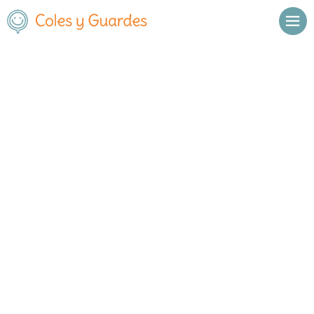
Inicio
Madrid
Móstoles
C.E.I.P. Federico García Lorca
C.E.I.P. Federico García Lorca
Público
Francisco Javier Sauquillo 26
, C.P.
28932
,
Móstoles
,
Madrid
Llamar
Ver web
Enviar email
Horario
De octubre a
Septiembre y