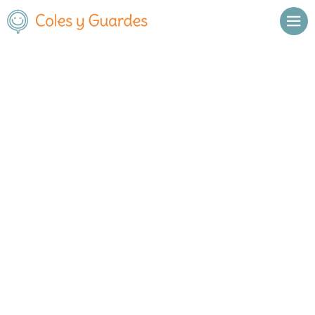
Inicio
Madrid
Torrejón de Ardoz
C.E.I.P. Giner de los Ríos
C.E.I.P. Giner de los Ríos
Público
Calle Álamo 6
, C.P.
28850
,
Torrejón de Ardoz
,
Madrid
Llamar
Ver web
Enviar email
Horario
De octubre a
Septiembre y