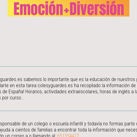
guardes.es sabemos lo importante que es la educación de nuestros peq
arte en esta tarea colesyguardes.es ha recopilado la información de
s de España! Horarios, actividades extraescolares, horas de inglés a
 por curso...
esponsable de un colegio o escuela infantil y todavía no formas parte
ayuda a cientos de familias a encontrar toda la información que neces
do un correo a
o llamando al:
651354477