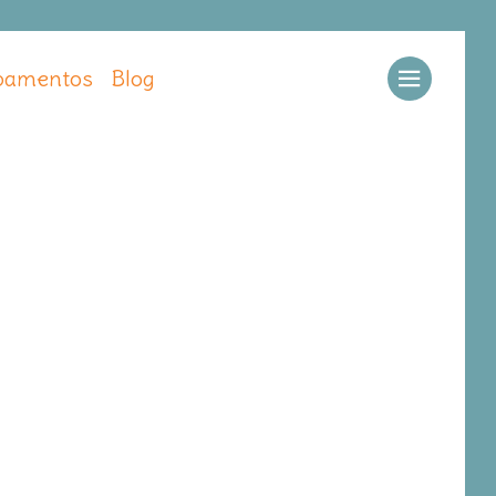
amentos
Blog
Llamar
Ver web
Enviar email