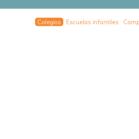
Colegios
Escuelas infantiles
Camp
enavente
d