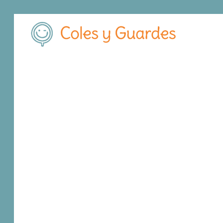
Inicio
Madrid
Galapagar
C.E.I.P. Jacinto Benavente
C.E.I.P. Jacinto B
Público
La Pedriza 30
, C.P.
28260
,
Galapagar
,
Madri