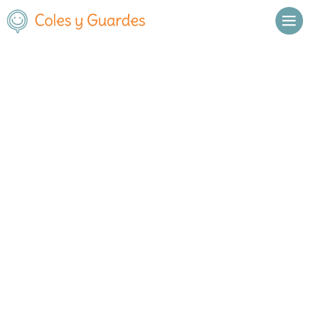
Inicio
Madrid
Galapagar
C.E.I.P. La Navata
C.E.I.P. La Navata
Público
Estanque 8
, C.P.
28420
,
Galapagar
,
Madrid
Llamar
Ver web
Enviar email
Horario
De octubre a
Septiembre y