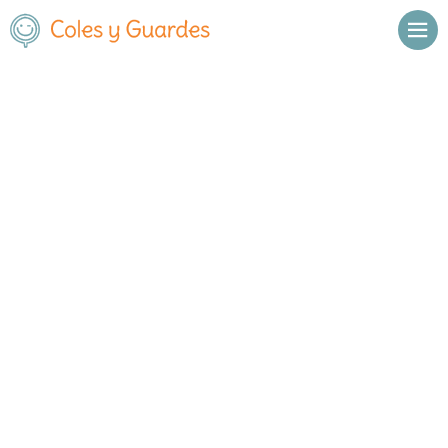
Inicio
Madrid
Torrejón de Ardoz
C.E.I.P. La Zarzuela
C.E.I.P. La Zarzuela
Público
Calle Almagro s/n
, C.P.
28850
,
Torrejón de Ardoz
,
Madrid
Llamar
Ver web
Enviar email
Horario
De octubre a
Septiembre y