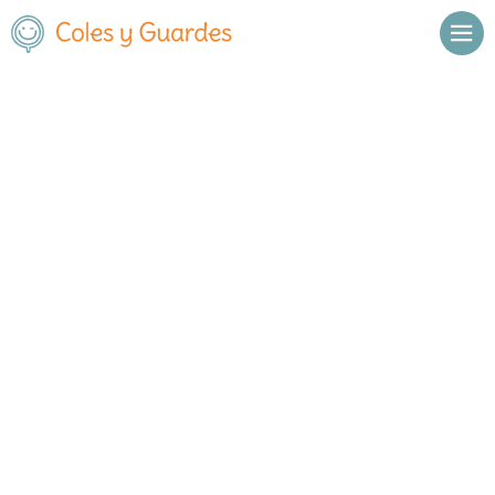
Inicio
Madrid
Fuenlabrada
C.E.I.P. Loranca
C.E.I.P. Loranca
Público
Paseo Riazor 10
, C.P.
28942
,
Fuenlabrada
,
Madrid
Llamar
Ver web
Enviar email
Horario
De octubre a
Septiembre y