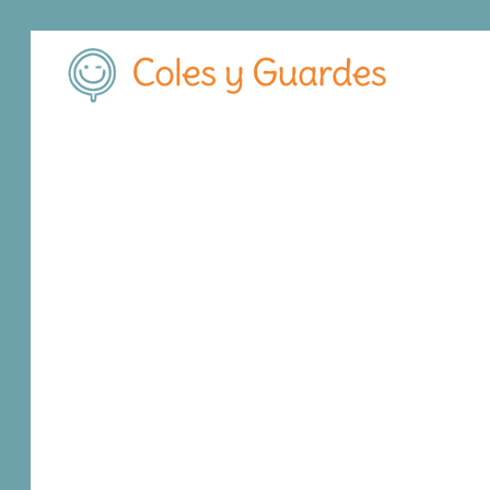
Inicio
Madrid
Collado Villalba
C.E.I.P. Mariano Benlliure
C.E.I.P. Mariano B
Público
Calle Isla de Sálvora 155
, C.P.
28400
,
Collad