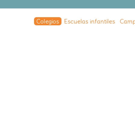
Colegios
Escuelas infantiles
Camp
enlliure
o Villalba
,
Madrid