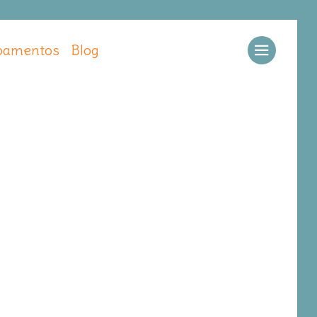
amentos
Blog
Llamar
Ver web
Enviar email