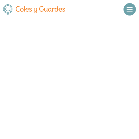
Inicio
Madrid
Parla
C.E.I.P. Miguel Hernández
C.E.I.P. Miguel Hernández
Público
Camino de la Cantueña 3
, C.P.
28982
,
Parla
,
Madrid
Llamar
Ver web
Enviar email
Horario
De octubre a
Septiembre y