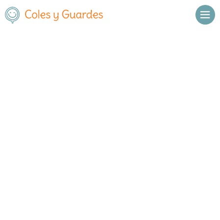
Inicio
Madrid
San Sebastián de los Reyes
C.E.I.P. Nuestra Señora de Valvanera
C.E.I.P. Nuestra Señora de
Valvanera
Público
Avda. de la Sierra 20
, C.P.
28701
,
San Sebastián de los Reyes
,
Madrid
Llamar
Ver web
Enviar email
Horario
De octubre a
Septiembre y