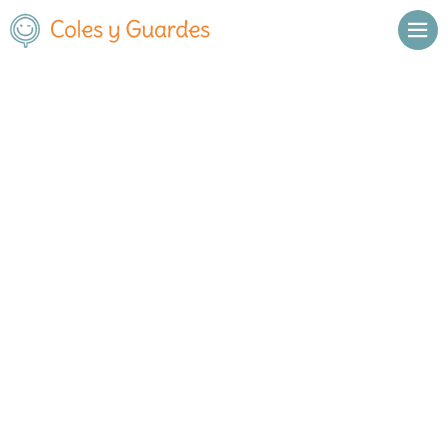
Inicio
Madrid
Parla
C.E.I.P. Pablo Picasso
C.E.I.P. Pablo Picasso
Público
Pintor Rosales 1
, C.P.
28982
,
Parla
,
Madrid
Llamar
Ver web
Enviar email
Horario
De octubre a
Septiembre y