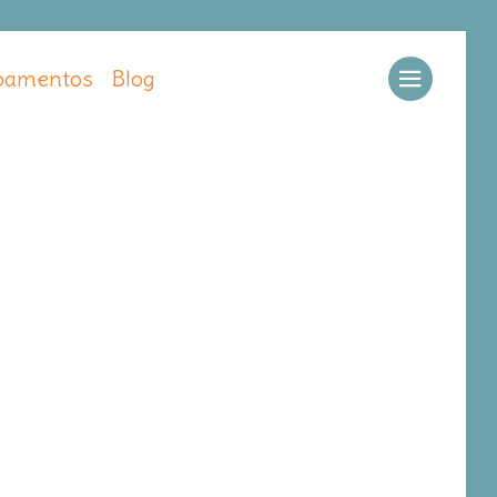
amentos
Blog
Llamar
Ver web
Enviar email