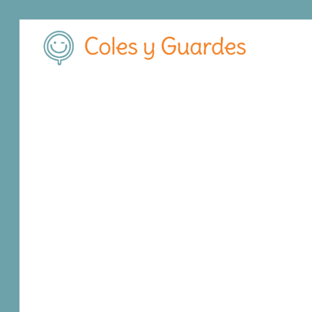
Inicio
Madrid
Valdemoro
C.E.I.P. Pedro Antonio de Alarcón
C.E.I.P. Pedro An
Público
Artemisa 5
, C.P.
28341
,
Valdemoro
,
Madrid