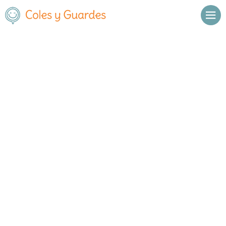
Inicio
Madrid
Valdemoro
C.E.I.P. Pedro López de Lerena
C.E.I.P. Pedro López de Lerena
Público
Libertad 85
, C.P.
28341
,
Valdemoro
,
Madrid
Llamar
Ver web
Enviar email
Horario
De octubre a
Septiembre y