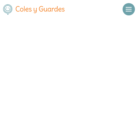
Inicio
Madrid
Madrid Capital
Carabanchel
C.E.I.P. República de Ecuador
C.E.I.P. República de Ecuador
Público
Calle Valle de Oro, 41
, C.P.
28019
,
Madrid Capital
,
Madrid
Llamar
Ver web
Enviar email