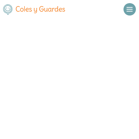
Inicio
Madrid
San Sebastián de los Reyes
C.E.I.P. San Sebastián
C.E.I.P. San Sebastián
Público
Avda. de Valencia 5
, C.P.
28702
,
San Sebastián de los Reyes
,
Madrid
Llamar
Ver web
Enviar email
Horario
De octubre a
Septiembre y