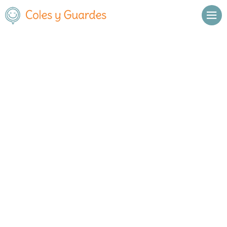
Inicio
Madrid
Madrid Capital
Centro
C.E.I.P. Santa María
C.E.I.P. Santa María
Público
Calle Casino, 7
, C.P.
28005
,
Madrid Capital
,
Madrid
Llamar
Ver web
Enviar email
Horario
De octubre a
Septiembre y