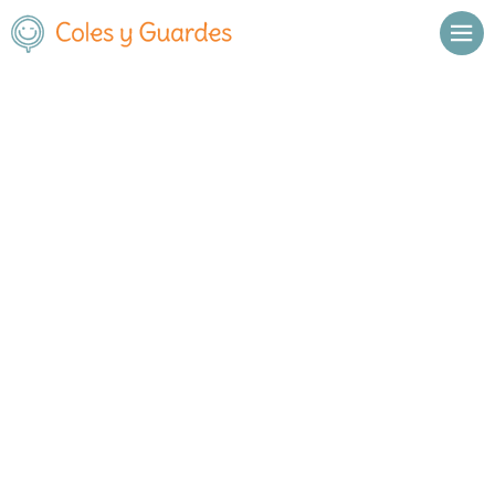
Inicio
Madrid
San Fernando de Henares
C.E.I.P. Villar Palasi
C.E.I.P. Villar Palasi
Público
Calle de Mejorada esquina Avd.
, C.P.
,
San Fernando de
Tierno Galván
28830
Henares
,
Madrid
Llamar
Ver web
Enviar email
Horario
De octubre a
Septiembre y