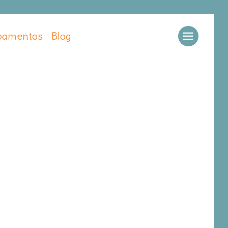
amentos
Blog
Llamar
Ver web
Enviar email