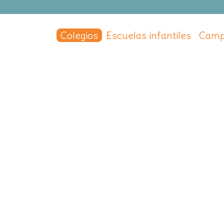
Colegios
Escuelas infantiles
Camp
os
 los Remedios
 Viejo
,
Madrid