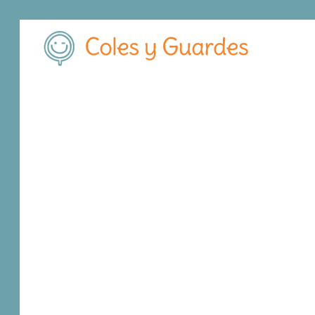
Inicio
Madrid
Colmenar Viejo
C.E.I.P. Virgen de los Remedi
C.E.I.P. Virgen de
Público
Avda. de la Libertad 3
, C.P.
28770
,
Colmenar