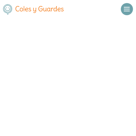
Inicio
Madrid
Fuenlabrada
C.E.I.P. Yvonne Blake
C.E.I.P. Yvonne Blake
Público
Camino del Molino
, C.P.
28942
,
Fuenlabrada
,
Madrid
Llamar
Ver web
Enviar email
Horario
De octubre a
Septiembre y