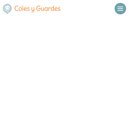
Inicio
Madrid
Fuenlabrada
C.E.I.P.S.O. Andrés Manjón
C.E.I.P.S.O. Andrés Manjón
Público
Galicia 25
, C.P.
28942
,
Fuenlabrada
,
Madrid
Llamar
Ver web
Enviar email
Horario
De octubre a
Septiembre y