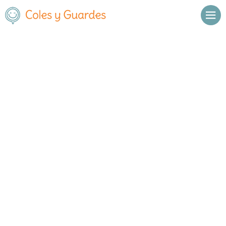
Inicio
Madrid
Las Rozas
C.E.I.P.S.O. El Cantizal
C.E.I.P.S.O. El Cantizal
Público
Avda de Atenas 73
, C.P.
28232
,
Las Rozas
,
Madrid
Llamar
Ver web
Enviar email
Horario
De octubre a