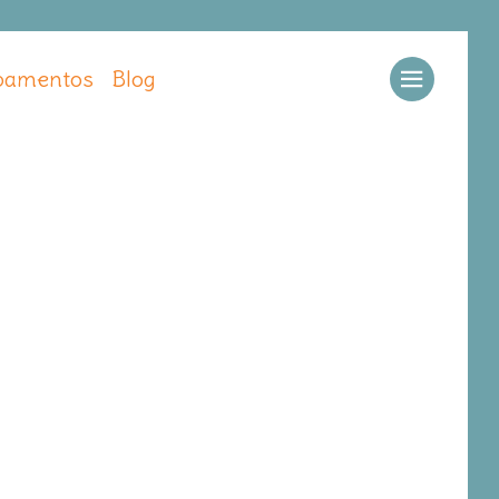
amentos
Blog
Llamar
Ver web
Enviar email