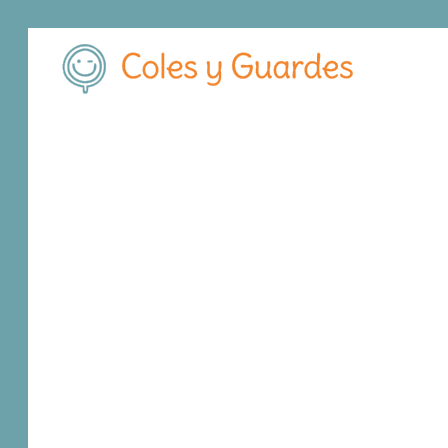
Inicio
Madrid
Fuenlabrada
C.E.I.P.S.O. Enrique Tierno Galvá
C.E.I.P.S.O. Enriq
Público
Avda. de Europa 11
, C.P.
28943
,
Fuenlabrad