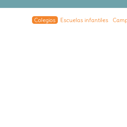
Colegios
Escuelas infantiles
Camp
n
ue Tierno Galván
a
,
Madrid