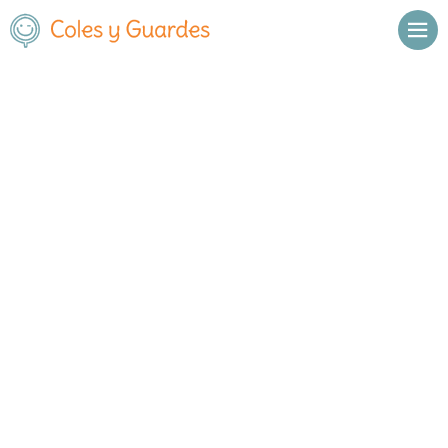
Inicio
Madrid
Madrid Capital
Hortaleza
C.E.I.P.S.O. Filósofo Séneca
C.E.I.P.S.O. Filósofo Séneca
Público
Calle Santa Adela, 23. Entrada también por
, C.P.
,
Madrid Capital
,
calle Abizanda s/n.
28033
Madrid
Llamar
Ver web
Enviar email
Horario
De octubre a
Septiembre y