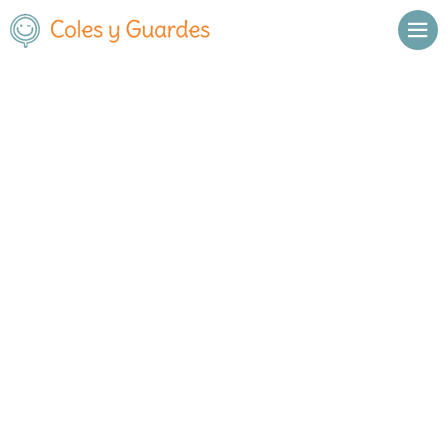
Inicio
Madrid
Las Rozas
C.E.I.P.S.O. Mario Vargas Llosa
C.E.I.P.S.O. Mario Vargas Llosa
Público
Avda. de Atenas s/n
, C.P.
28290
,
Las Rozas
,
Madrid
Llamar
Ver web
Enviar email
Horario
De octubre a
Septiembre y