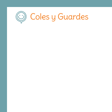
Inicio
Madrid
Madrid Capital
Hortaleza
Colegio Asunción
Colegio Asunción
Concertado
Calle Asunción Cuestablanca, 11
, C.P.
2805