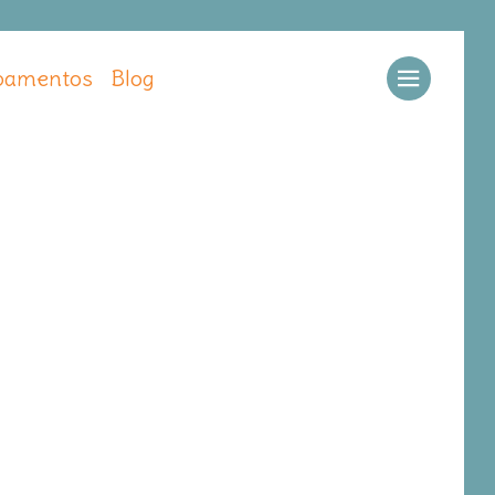
amentos
Blog
Llamar
Ver web
Enviar email