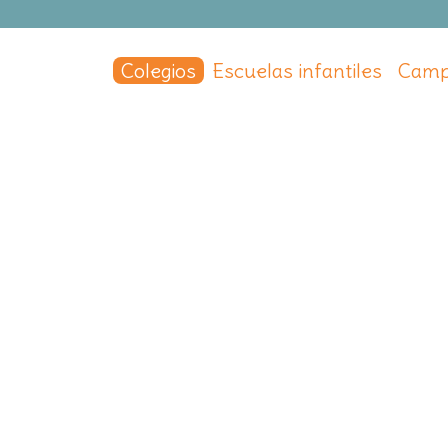
Colegios
Escuelas infantiles
Camp
 Cuestablanca
 Cuestablanca
0
,
Madrid Capital
,
Madrid