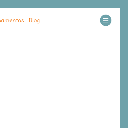
amentos
Blog
Llamar
Ver web
Enviar email