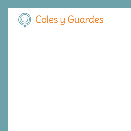
Inicio
Madrid
Madrid Capital
Fuencarral-ElPardo
Colegio 
Colegio El Prado
Privado
Calle Costa Brava 4
, C.P.
28034
,
Madrid Cap