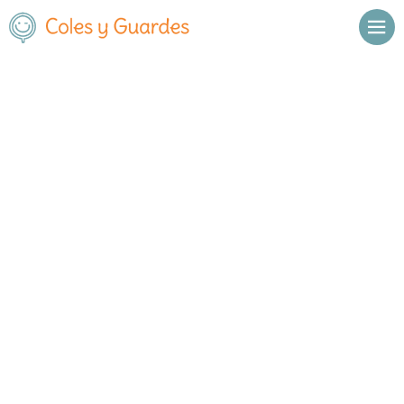
Inicio
Madrid
Torrejón de Ardoz
Colegio J.A.B.Y.
Colegio J.A.B.Y.
Concertado
Calle Alcalá 42 (infantil) Calle Del
, C.P.
,
Torrejón de Ardoz
,
Cristo, 24 (primaria)
28850
Madrid
Llamar
Ver web
Enviar email
Horario
De octubre a