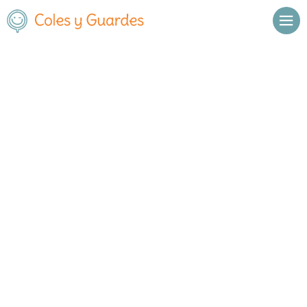
Inicio
Madrid
Madrid Capital
Chamartín
Colegio La Inmaculada
Colegio La Inmaculada
Concertado
Avenida Virgen del Carmen, 13
, C.P.
,
Madrid Capital
,
cerca de
28033
Madrid
Llamar
Ver web
Enviar email