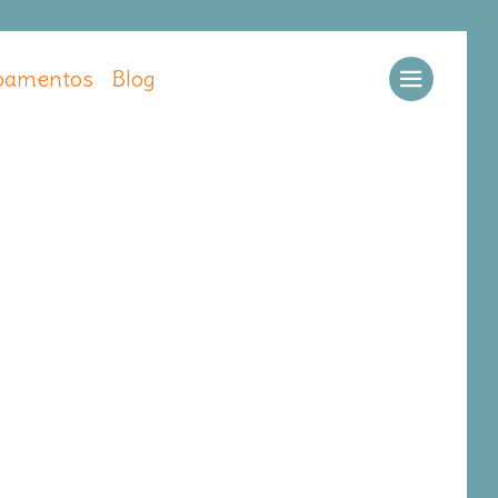
amentos
Blog
Llamar
Ver web
Enviar email