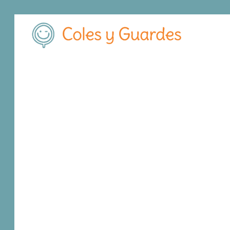
Inicio
Madrid
Madrid Capital
Retiro
Colegio Los Olmos
Colegio Los Olmo
Concertado
Calle Astros, 13
, C.P.
28007
,
Madrid Capital