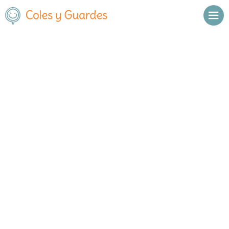
Inicio
A Coruña
Colegio Peñarredonda
Colegio Peñarredonda
Concertado
Ginebra 3
, C.P.
15009
,
A Coruña
,
A Coruña
Llamar
Ver web
Enviar email
Horario
De octubre a
Septiembre y