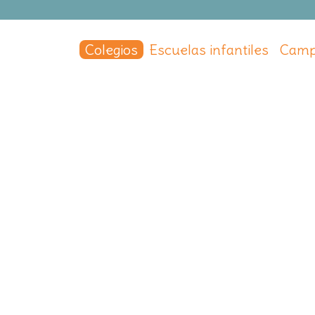
Colegios
Escuelas infantiles
Camp
ía de Yermo FESD
ría de Yermo FESD
pital
,
Madrid