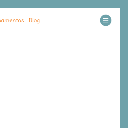
amentos
Blog
Llamar
Ver web
Enviar email