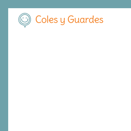
Inicio
Madrid
Madrid Capital
Chamberí
Colegio Santa Mar
Colegio Santa Ma
Concertado
Calle Gaztambide, 91
, C.P.
28003
,
Madrid Ca