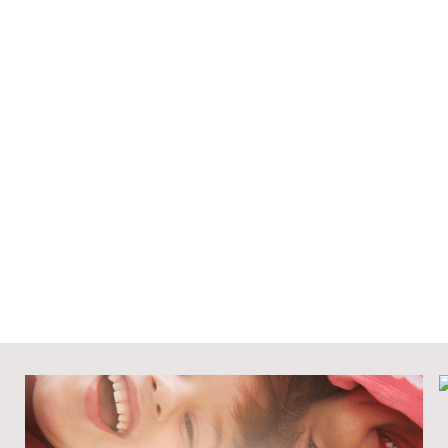
Domingo en julio
erí