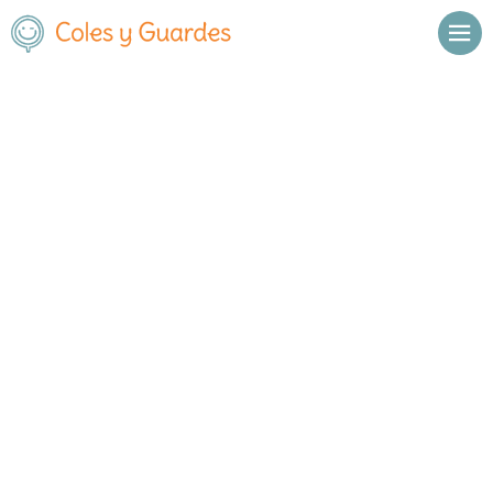
Inicio
Madrid
Villalbilla
Educrea El Mirador
Educrea El Mirador
Concertado
Avda. de los Parques Naturales 7 y 9
, C.P.
28810
,
Villalbilla
,
Madrid
Llamar
Ver web
Enviar email
Horario
De octubre a mayo