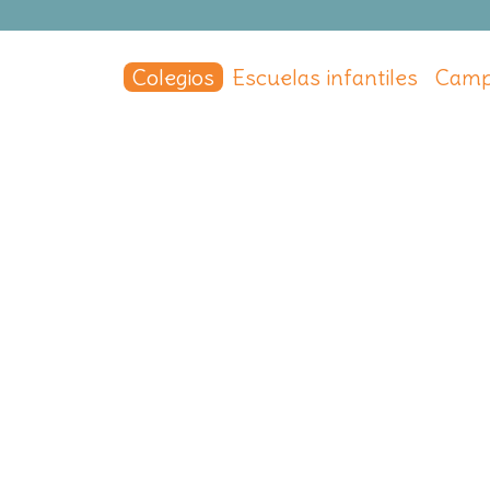
Colegios
Escuelas infantiles
Camp
seo Vidal
y Área Metropolitana
,
Valencia