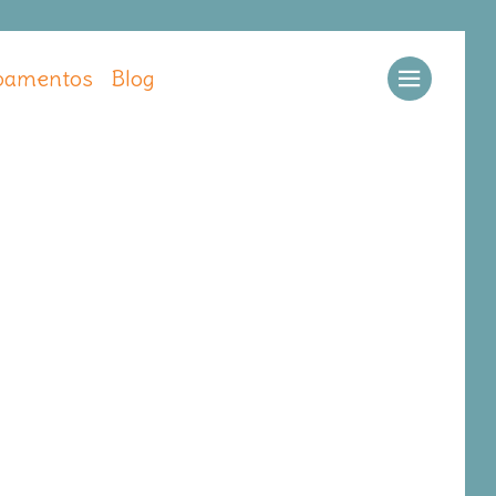
amentos
Blog
Llamar
Ver web
Enviar email