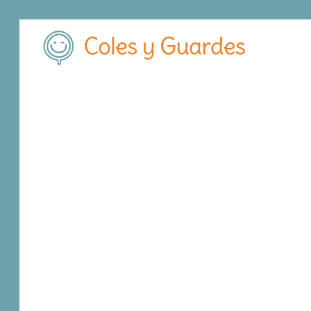
Inicio
Valencia
Valencia y Área Metropolitana
Patraix
Eli
Eliseo Vidal
Público
Calle Músico Gomis 9
, C.P.
46014
,
Valencia 