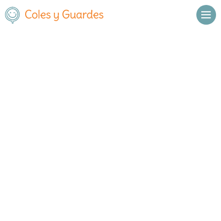
Inicio
Madrid
Torrejón de Ardoz
Humanitas Bilingual School Torrejón
Humanitas Bilingual School
Torrejón
Concertado
C/ Salvador Dalí , nº 3 Soto del
, C.P.
,
Torrejón de Ardoz
,
Henares
28850
Madrid
Llamar
Ver web
Enviar email
Horario
Horario general del centro: